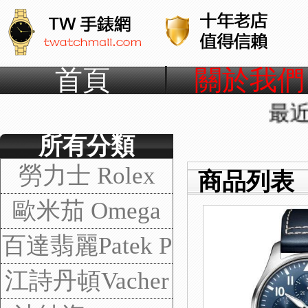
首頁
關於我們
最近發貨
所有分類
勞力士 Rolex
商品列表
歐米茄 Omega
百達翡麗Patek P
hilippe
江詩丹頓Vacher