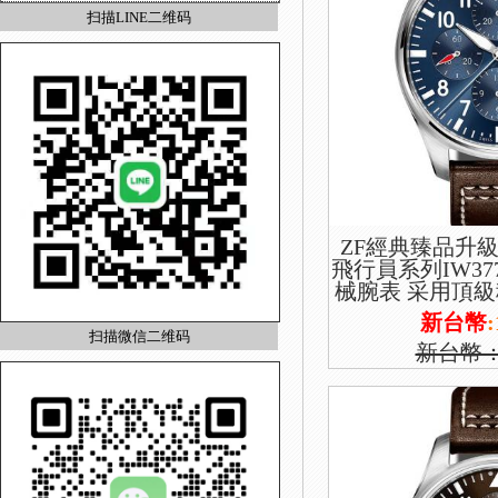
扫描LINE二维码
ZF經典臻品升級
飛行員系列IW37
械腕表 采用頂級穩
版本 功能雙日歷
新台幣
:
扫描微信二维码
新台幣