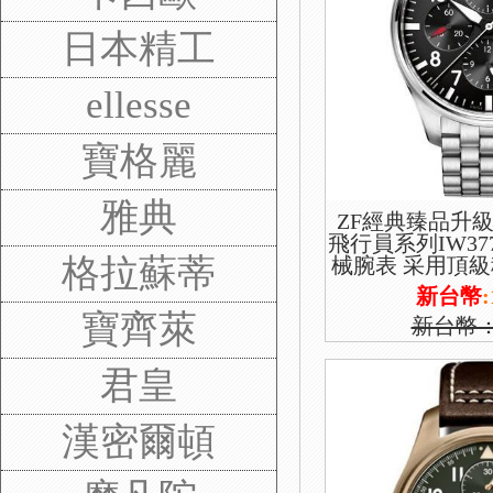
日本精工
ellesse
寶格麗
雅典
ZF經典臻品升級
飛行員系列IW37
格拉蘇蒂
械腕表 采用頂級穩
版本 功能雙日歷
新台幣
:
寶齊萊
新台幣
君皇
漢密爾頓