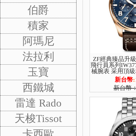
伯爵
積家
阿瑪尼
法拉利
ZF經典臻品升級
飛行員系列IW37
玉寶
械腕表 采用頂級穩
版本 功能雙日歷
新台幣
:
西鐵城
新台幣
雷達 Rado
天梭Tissot
卡西歐