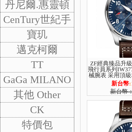
丹尼爾.惠靈頓
CenTury世紀手
錶
寶玑
邁克柯爾
TT
ZF經典臻品升級
飛行員系列IW37
械腕表 采用頂級穩
GaGa MILANO
版本 功能雙日歷
新台幣
:
新台幣
其他 Other
CK
特價包