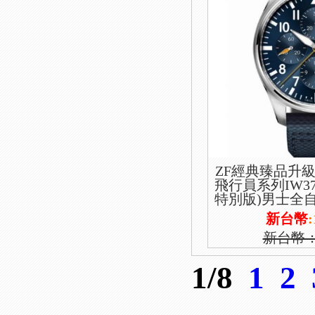
ZF經典臻品升級
飛行員系列IW37
特別版)男士全
頂級穩定ETA77
新台幣
:
日歷顯示 
新台幣
1/8
1
2