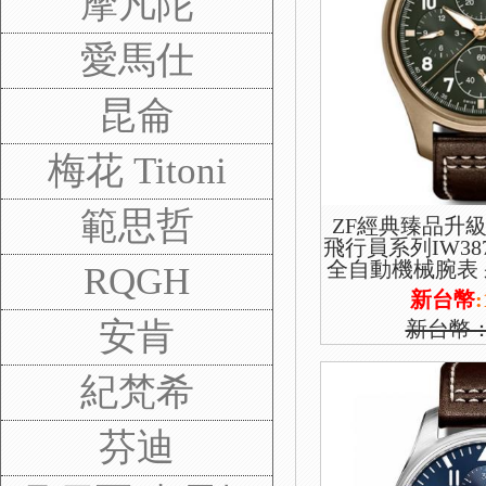
摩凡陀
愛馬仕
昆侖
梅花 Titoni
範思哲
ZF經典臻品升級
飛行員系列IW38
全自動機械腕表 
RQGH
7750機芯版本 
新台幣
:
時跑
安肯
新台幣
紀梵希
芬迪