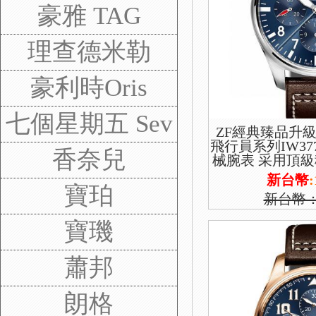
豪雅 TAG
理查德米勒
豪利時Oris
七個星期五 Sev
ZF經典臻品升級
飛行員系列IW37
enFriday
香奈兒
械腕表 采用頂級穩
版本 功能雙日歷
新台幣
:
寶珀
新台幣
寶璣
蕭邦
朗格