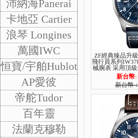
on Constantin
沛納海Panerai
卡地亞 Cartier
浪琴 Longines
萬國IWC
ZF經典臻品升級
飛行員系列IW37
恒寶/宇舶Hublot
械腕表 采用頂級穩
版本 功能雙日歷
新台幣
:
AP愛彼
新台幣
帝舵Tudor
百年靈
法蘭克穆勒