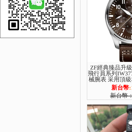
ZF經典臻品升級
飛行員系列IW37
械腕表 采用頂級穩
版本 功能雙日歷
新台幣
:
新台幣